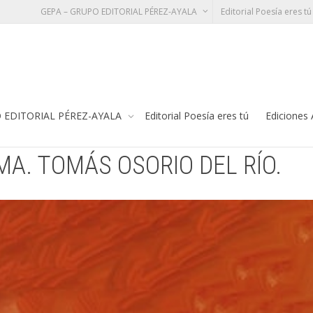
GEPA – GRUPO EDITORIAL PÉREZ-AYALA
Editorial Poesía eres tú
IO DEL RÍO.
Te
 EDITORIAL PÉREZ-AYALA
Editorial Poesía eres tú
Ediciones
MA. TOMÁS OSORIO DEL RÍO.