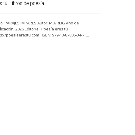
s tú. Libros de poesía.
Título: RULTE
Publicación: 20
ulo: PARAJES IMPARES Autor: MIA REIG Año de
http://www.poe
icación: 2026 Editorial: Poesía eres tú
...
ps://poesiaerestu.com ISBN: 979-13-87806-34-7 ...