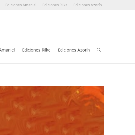
Ediciones Amaniel
Ediciones Rilke
Ediciones Azorín
léfono:
91 345 38 17
grupoeditorial@perezayala.com
 Amaniel
Ediciones Rilke
Ediciones Azorín