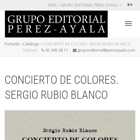
GEPA – GRUPO EDITORIAL PÉREZ-AYALA
Cambi
Portada
»
Catálogo
»
CONCIERTO DE COLORES. SERGIO RUBIO BLANCO
Teléfono:
91 345 38 17
grupoeditorial@perezayala.com
naveg
CONCIERTO DE COLORES.
SERGIO RUBIO BLANCO