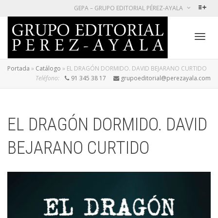
GEPA – GRUPO EDITORIAL PÉREZ-AYALA
Cambi
Portada
»
Catálogo
»
EL DRAGÓN DORMIDO. DAVID BEJARANO CURTIDO
Teléfono:
91 345 38 17
grupoeditorial@perezayala.com
naveg
EL DRAGÓN DORMIDO. DAVID
BEJARANO CURTIDO