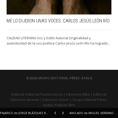
ME LO DIJERON UNAS VOCES. CARLOS JESÚS LEÓN RÍO
CALIDAD LITERARIA Voz y Estilo Autorial Originalidad y
autenticidad de la voz poética Carlos Jesús León Río ha logrado...
©2026 GRUPO EDITORIAL PÉREZ-AYALA
Editorial:
Editorial Poesía eres tú
|
Ediciones Rilke
|
Editorial:
Ediciones Amaniel
|
Ediciones Azorín
|
Grupo Editorial Pérez-
Ayala
|
Publicar libro
PAJARICO de JORGE BLÁZQUEZ RABADÁN
ANCLADO de MIGUEL SERRANO MARTÍN