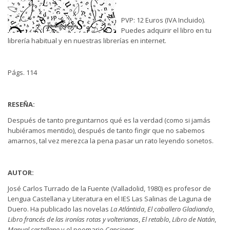
PVP: 12 Euros (IVA Incluido).
Puedes adquirir el libro en tu
librería habitual y en nuestras librerías en internet.
Págs. 114
RESEÑA:
Después de tanto preguntarnos qué es la verdad (como si jamás
hubiéramos mentido), después de tanto fingir que no sabemos
amarnos, tal vez merezca la pena pasar un rato leyendo sonetos.
AUTOR:
José Carlos Turrado de la Fuente (Valladolid, 1980) es profesor de
Lengua Castellana y Literatura en el IES Las Salinas de Laguna de
Duero. Ha publicado las novelas
La Atlántida
,
El caballero Gladiando
,
Libro francés de las ironías rotas y volterianas
,
El retablo
,
Libro de Natán
,
Manual castellano
y el poemario
Canciones
.