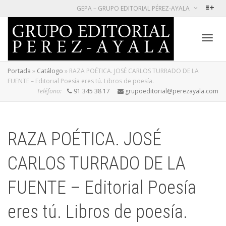
GEPA – GRUPO EDITORIAL PÉREZ-AYALA
Cambi
Portada
»
Catálogo
»
RAZA POÉTICA. JOSÉ CARLOS TURRADO DE LA
FUENTE – Editorial Poesía eres tú. Libros de poesía.
Teléfono:
91 345 38 17
grupoeditorial@perezayala.com
naveg
RAZA POÉTICA. JOSÉ
CARLOS TURRADO DE LA
FUENTE – Editorial Poesía
eres tú. Libros de poesía.