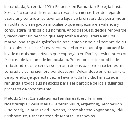
Inmaculada, Valencia (1961). Estudios en Farmacia y Biología hasta
3ero y 4to curso de licenciatura respectivamente. Decide dejar de
estudiar y continuar su aventura lejos de la universidad para iniciar
en solitario un negocio inmobiliario que empezará en Valencia y
conquistará Paris bajo su nombre. Años después, decide renovarse
y reconvertir un negocio que empezaba a enquistarse en una
maravillosa saga de galerías de arte, esta vez bajo el nombre de su
hija. Galerie Didi, será una ventana del arte español que atraerá la
luz de muchísimos artistas que expongan en París y deslumbren con
frescura de la mano de Inmaculada. Por entonces, insaciable de
curiosidad, decide centrarse en una de sus pasiones nacientes, no
conocida y como siempre por descubrir. Volcándose en una carrera
de aprendizaje que esta vez le llevará toda la vida, Inmaculada
renuncia a todos sus negocios para ser partícipe de los siguientes
procesos de conocimiento:
Método Silva, Constelaciones Familiares (Bert Hellinger),
Noesiterapia, Stella Maris (Generar Salud, Argentina), Reconexión
(Eric Pearl), Dejar Ir David Hawkins, Paramahansa Yogananda, Jiddu
Krishnamurti, Esnseñanzas de Montse Casanovas.