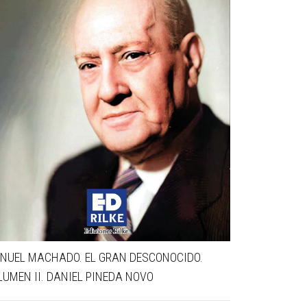
NUEL MACHADO. EL GRAN DESCONOCIDO.
UN SOL DE 
LUMEN II. DANIEL PINEDA NOVO
PARADA – Ed