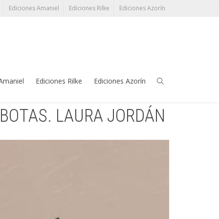
Ediciones Amaniel
Ediciones Rilke
Ediciones Azorín
léfono:
91 345 38 17
grupoeditorial@perezayala.com
 Amaniel
Ediciones Rilke
Ediciones Azorín
N BOTAS. LAURA JORDÁN