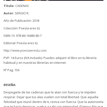
Título:
CADENAS
Autor:
SERGIO R.
Año de Publicación: 2018
Colección: Poesía eres tú
ISBN-13: 978-84-16480-80-7
Editorial: Poesía eres tú
http://www.poesiaerestu.com
PVP: 14 Euros (IVA Incluido). Puedes adquirir el libro en tu librería
habitual y en nuestras librerías en internet.
Nº Pag. 156
RESEÑA:
Despegarte de las cadenas que te atan con fuerza y te impiden
respirar. Dejar que tus alas vuelen con total libertad. Que aquella
felicidad que murió dentro de ti, reviva con fuerza. Que la autonomía
que te hacía destacar, vuelva a salir con intensidad. El tenso frío que