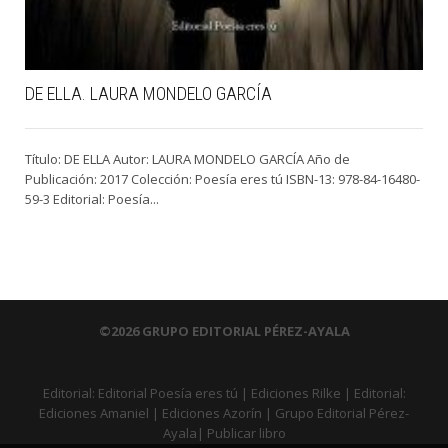
DE ELLA. LAURA MONDELO GARCÍA
Título: DE ELLA Autor: LAURA MONDELO GARCÍA Año de
Publicación: 2017 Colección: Poesía eres tú ISBN-13: 978-84-16480-
59-3 Editorial: Poesía...
©2026 GRUPO EDITORIAL PÉREZ-AYALA
Editorial:
Editorial Poesía eres tú
|
Ediciones Rilke
|
Editorial:
Ediciones Amaniel
|
Ediciones Azorín
|
Grupo Editorial Pérez-
Ayala
|
Publicar libro