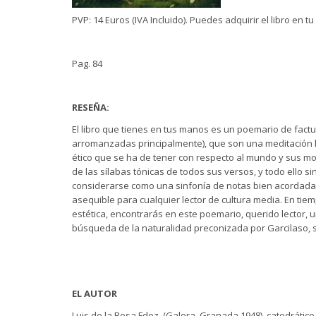
PVP: 14 Euros (IVA Incluido). Puedes adquirir el libro en tu
Pag. 84
RESEÑA:
El libro que tienes en tus manos es un poemario de factu
arromanzadas principalmente), que son una meditación lír
ético que se ha de tener con respecto al mundo y sus mor
de las sílabas tónicas de todos sus versos, y todo ello 
considerarse como una sinfonía de notas bien acordadas 
asequible para cualquier lector de cultura media. En tie
estética, encontrarás en este poemario, querido lector,
búsqueda de la naturalidad preconizada por Garcilaso, si
EL AUTOR
Luis de la Rosa Fdez. (Galera, Granada 1948), catedrático 