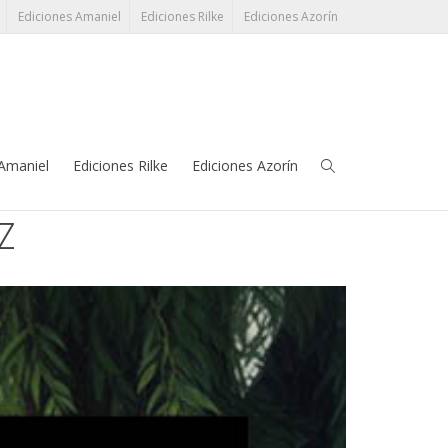
Ediciones Amaniel
Ediciones Rilke
Ediciones Azorín
léfono:
91 345 38 17
grupoeditorial@perezayala.com
 Amaniel
Ediciones Rilke
Ediciones Azorín
Z