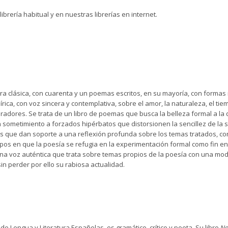
 librería habitual y en nuestras librerías en internet.
ra clásica, con cuarenta y un poemas escritos, en su mayoría, con formas
ica, con voz sincera y contemplativa, sobre el amor, la naturaleza, el tie
adores. Se trata de un libro de poemas que busca la belleza formal a la qu
sin sometimiento a forzados hipérbatos que distorsionen la sencillez de la
que dan soporte a una reflexión profunda sobre los temas tratados, con f
mpos en que la poesía se refugia en la experimentación formal como fin e
 una voz auténtica que trata sobre temas propios de la poesía con una mod
n perder por ello su rabiosa actualidad.
de Lengua y Literatura Españolas, es gramático, crítico y poeta. Su libro
No