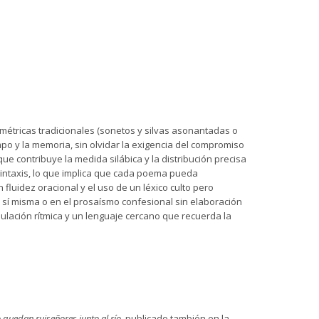
 métricas tradicionales (sonetos y silvas asonantadas o
mpo y la memoria, sin olvidar la exigencia del compromiso
e contribuye la medida silábica y la distribución precisa
 sintaxis, lo que implica que cada poema pueda
luidez oracional y el uso de un léxico culto pero
n sí misma o en el prosaísmo confesional sin elaboración
ulación rítmica y un lenguaje cercano que recuerda la
 quedan ruiseñores junto al río
, publicado también en la