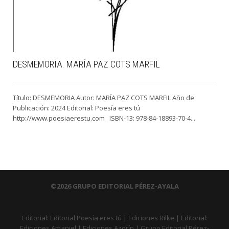
DESMEMORIA. MARÍA PAZ COTS MARFIL
Título: DESMEMORIA Autor: MARÍA PAZ COTS MARFIL Año de
Publicación: 2024 Editorial: Poesía eres tú
http://www.poesiaerestu.com ISBN-13: 978-84-18893-70-4...
©2026 GRUPO EDITORIAL PÉREZ-AYALA
Editorial:
Editorial Poesía eres tú
|
Ediciones Rilke
|
Editorial:
Ediciones Amaniel
|
Ediciones Azorín
|
Grupo Editorial Pérez-