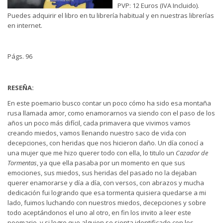
PVP: 12 Euros (IVA Incluido).
Puedes adquirir el libro en tu librería habitual y en nuestras librerías
en internet.
Págs. 96
RESEÑA:
En este poemario busco contar un poco cómo ha sido esa montaña
rusa llamada amor, como enamorarnos va siendo con el paso de los
años un poco más difícil, cada primavera que vivimos vamos
creando miedos, vamos llenando nuestro saco de vida con
decepciones, con heridas que nos hicieron daño. Un día conocí a
una mujer que me hizo querer todo con ella, lo titulo un
Cazador de
Tormentas
, ya que ella pasaba por un momento en que sus
emociones, sus miedos, sus heridas del pasado no la dejaban
querer enamorarse y día a día, con versos, con abrazos y mucha
dedicación fui logrando que esa tormenta quisiera quedarse a mi
lado, fuimos luchando con nuestros miedos, decepciones y sobre
todo aceptándonos el uno al otro, en fin los invito a leer este
poemario, y si logro que alguien se sienta identificado con los