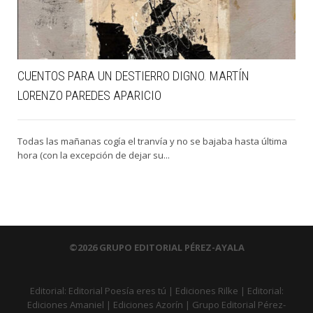
CUENTOS PARA UN DESTIERRO DIGNO. MARTÍN
LORENZO PAREDES APARICIO
Todas las mañanas cogía el tranvía y no se bajaba hasta última
hora (con la excepción de dejar su...
©2026 GRUPO EDITORIAL PÉREZ-AYALA
Editorial:
Editorial Poesía eres tú
|
Ediciones Rilke
|
Editorial:
Ediciones Amaniel
|
Ediciones Azorín
|
Grupo Editorial Pérez-