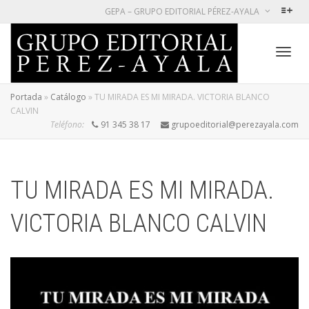
GEPA – GRUPO EDITORIAL PÉREZ-AYALA
Cambi
Portada
»
Catálogo
»
TU MIRADA ES MI MIRADA. VICTORIA BLANCO
CALVIN
Teléfono:
91 345 38 17
grupoeditorial@perezayala.com
naveg
TU MIRADA ES MI MIRADA.
VICTORIA BLANCO CALVIN