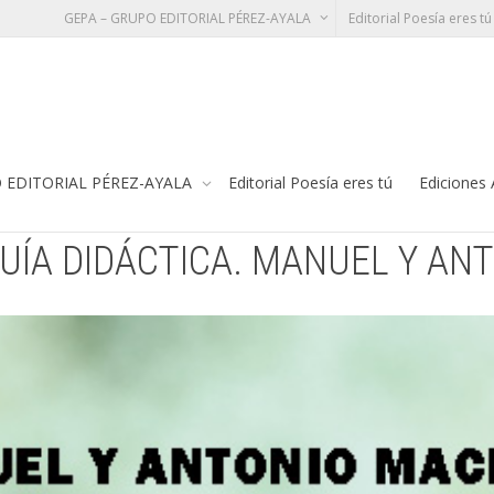
GEPA – GRUPO EDITORIAL PÉREZ-AYALA
Editorial Poesía eres tú
A. MANUEL Y ANTONIO MACHADO.
Te
 EDITORIAL PÉREZ-AYALA
Editorial Poesía eres tú
Ediciones
UÍA DIDÁCTICA. MANUEL Y AN