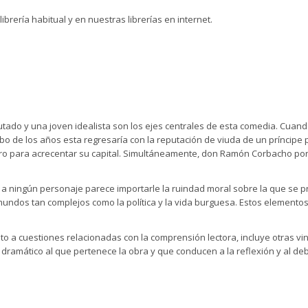
 librería habitual y en nuestras librerías en internet.
tado y una joven idealista son los ejes centrales de esta comedia. Cuan
bo de los años esta regresaría con la reputación de viuda de un príncip
ero para acrecentar su capital. Simultáneamente, don Ramón Corbacho po
: a ningún personaje parece importarle la ruindad moral sobre la que se p
n mundos tan complejos como la política y la vida burguesa. Estos element
o a cuestiones relacionadas con la comprensión lectora, incluye otras vinc
 dramático al que pertenece la obra y que conducen a la reflexión y al de