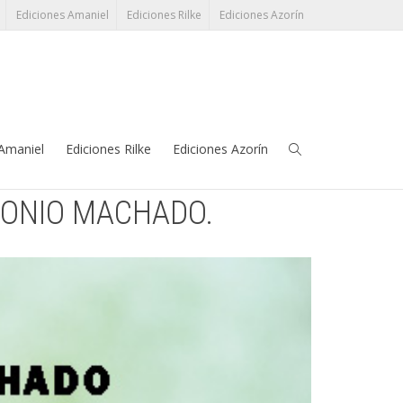
Ediciones Amaniel
Ediciones Rilke
Ediciones Azorín
léfono:
91 345 38 17
grupoeditorial@perezayala.com
 Amaniel
Ediciones Rilke
Ediciones Azorín
TONIO MACHADO.