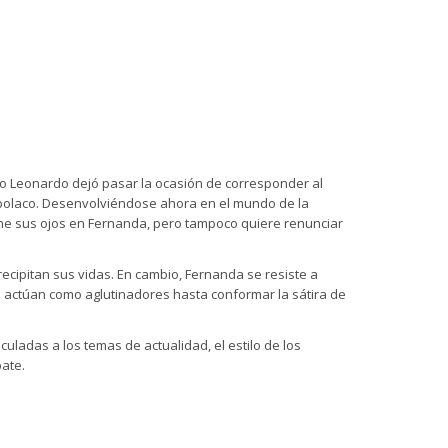
do Leonardo dejó pasar la ocasión de corresponder al
e polaco. Desenvolviéndose ahora en el mundo de la
ne sus ojos en Fernanda, pero tampoco quiere renunciar
recipitan sus vidas. En cambio, Fernanda se resiste a
os actúan como aglutinadores hasta conformar la sátira de
uladas a los temas de actualidad, el estilo de los
bate.