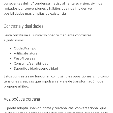
conscientes del río” condensa magistralmente su visión: vivimos
limitados por convenciones y hábitos que nos impiden ver
posibilidades más amplias de existencia.
Contraste y dualidades
Leiva construye su universo poético mediante contrastes
significativos:
Ciudad/campo
Artificial/natural
Peso/ligereza
Consumo/sensibilidad
Superficialidad/esencialidad
Estos contrastes no funcionan como simples oposiciones, sino como
tensiones creativas que impulsan el viaje de transformación que
propone el libro.
Voz poética cercana
El poeta adopta una voz íntima y cercana, casi conversacional, que
invita al lector a sentirse parte del viaje. Esta técnica, heredera de la