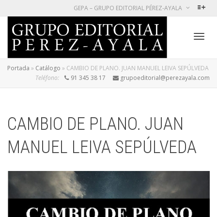
GEPA – GRUPO EDITORIAL PÉREZ-AYALA
Cambi
Portada
»
Catálogo
»
CAMBIO DE PLANO. JUAN MANUEL LEIVA SEPÚLVEDA
Teléfono:
91 345 38 17
grupoeditorial@perezayala.com
naveg
CAMBIO DE PLANO. JUAN
MANUEL LEIVA SEPÚLVEDA