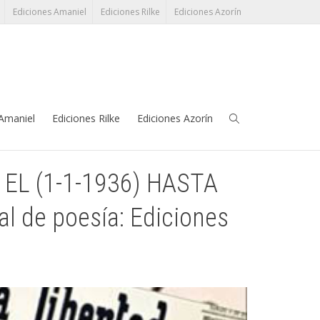
Ediciones Amaniel
Ediciones Rilke
Ediciones Azorín
 Editorial de poesía: Ediciones Rilke
léfono:
91 345 38 17
grupoeditorial@perezayala.com
 Amaniel
Ediciones Rilke
Ediciones Azorín
EL (1-1-1936) HASTA
 de poesía: Ediciones