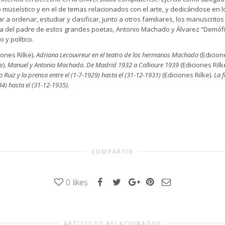
museístico y en el de temas relacionados con el arte, y dedicándose en l
r a ordenar, estudiar y clasificar, junto a otros familiares, los manuscr
obra del padre de estos grandes poetas, Antonio Machado y Álvarez “Demó
o y político.
iones Rilke).
Adriana Lecouvreur en el teatro de los hermanos Machado
(Edicione
e).
Manuel y Antonio Machado. De Madrid 1932 a Collioure 1939
(Ediciones Rilk
Ruiz y la prensa entre el (1-7-1929) hasta el (31-12-1931)
(Ediciones Rilke).
La f
34) hasta el (31-12-1935).
COMPARTIR
0
likes
ARTÍCULOS RELACIONADOS