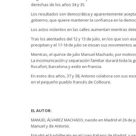
derechas de los años 34 y 35.
Los resultados son democrática y aparentemente aceptad
gobierno, que quiere mantener la confianza en la democ
Los actos violentos en las calles aumentan mientras dete
Tras los atentados del 12 y 13 de julio, en los que son as
precipitan y el 17-18 de julio se inician sus movimientos
Mientras, el quince de julio Manuel Machado, por motivos
La incomunicación y separación familiar durará toda la g
Rocafort, Barcelona y exilio en Francia.
En estos dos años, 37 y 38, Antonio colabora con sus esc
en el pequeño pueblo francés de Collioure.
EL AUTOR:
MANUEL ÁLVAREZ MACHADO, nacido en Madrid el 26 de jul
Manuel y de Antonio.
Estudió el bachillerato en el Liceo Italiano de Madrid,