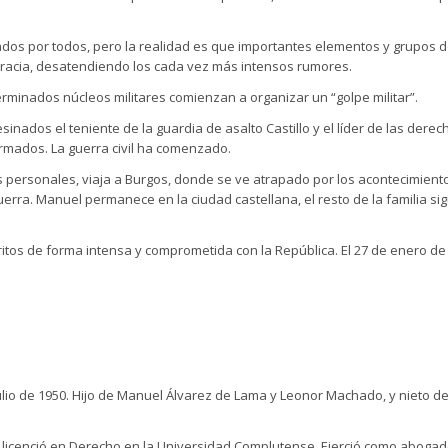
os por todos, pero la realidad es que importantes elementos y grupos d
racia, desatendiendo los cada vez más intensos rumores.
rminados núcleos militares comienzan a organizar un “golpe militar”.
esinados el teniente de la guardia de asalto Castillo y el líder de las der
 armados. La guerra civil ha comenzado.
 personales, viaja a Burgos, donde se ve atrapado por los acontecimientos
uerra. Manuel permanece en la ciudad castellana, el resto de la familia s
ritos de forma intensa y comprometida con la República. El 27 de enero de
io de 1950. Hijo de Manuel Álvarez de Lama y Leonor Machado, y nieto d
 y se licenció en Derecho en la Universidad Complutense. Ejerció como abo