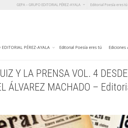
GEPA – GRUPO EDITORIAL PÉREZ-AYALA
Editorial Poesía eres tú
VOL. 4 DESDE EL (1-1-1936) HASTA EL (31-12-1936). MANUEL ÁLVAREZ MACHADO –
Te
 EDITORIAL PÉREZ-AYALA
Editorial Poesía eres tú
Ediciones
IZ Y LA PRENSA VOL. 4 DESDE 
L ÁLVAREZ MACHADO – Editorial