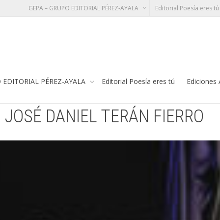
GEPA – GRUPO EDITORIAL PÉREZ-AYALA
Editorial Poesía eres tú
ERÁN FIERRO
Te
 EDITORIAL PÉREZ-AYALA
Editorial Poesía eres tú
Ediciones
. JOSÉ DANIEL TERÁN FIERRO