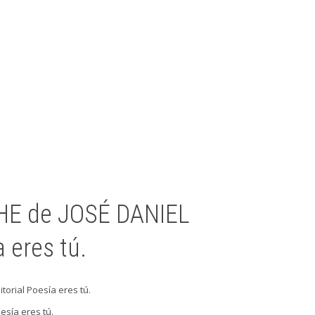
OCHE de JOSÉ DANIEL
 eres tú.
torial Poesía eres tú.
oesía eres tú.