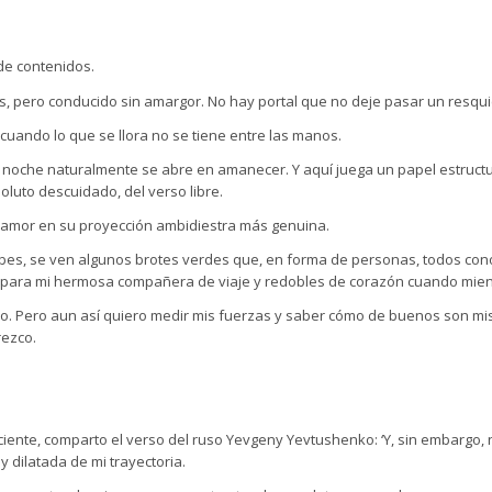
 de contenidos.
s, pero conducido sin amargor. No hay portal que no deje pasar un resqui
 cuando lo que se llora no se tiene entre las manos.
a noche naturalmente se abre en amanecer. Y aquí juega un papel estructu
oluto descuidado, del verso libre.
de amor en su proyección ambidiestra más genuina.
bes, se ven algunos brotes verdes que, en forma de personas, todos con
es para mi hermosa compañera de viaje y redobles de corazón cuando mien
o. Pero aun así quiero medir mis fuerzas y saber cómo de buenos son mis 
rezco.
ciente, comparto el verso del ruso Yevgeny Yevtushenko: ‘Y, sin embargo, n
y dilatada de mi trayectoria.