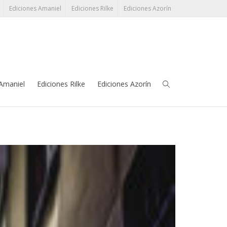
Ediciones Amaniel
Ediciones Rilke
Ediciones Azorín
léfono:
91 345 38 17
grupoeditorial@perezayala.com
 Amaniel
Ediciones Rilke
Ediciones Azorín