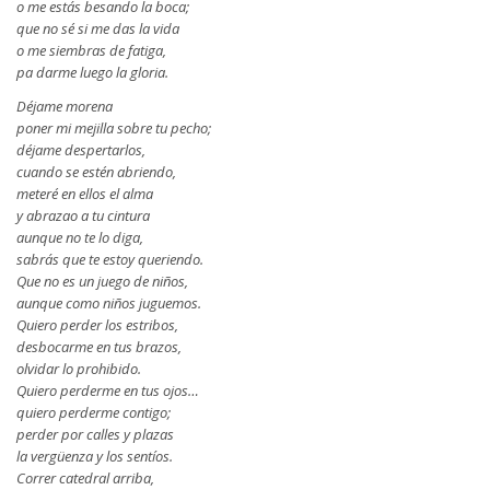
o me estás besando la boca;
que no sé si me das la vida
o me siembras de fatiga,
pa darme luego la gloria.
Déjame morena
poner mi mejilla sobre tu pecho;
déjame despertarlos,
cuando se estén abriendo,
meteré en ellos el alma
y abrazao a tu cintura
aunque no te lo diga,
sabrás que te estoy queriendo.
Que no es un juego de niños,
aunque como niños juguemos.
Quiero perder los estribos,
desbocarme en tus brazos,
olvidar lo prohibido.
Quiero perderme en tus ojos…
quiero perderme contigo;
perder por calles y plazas
la vergüenza y los sentíos.
Correr catedral arriba,