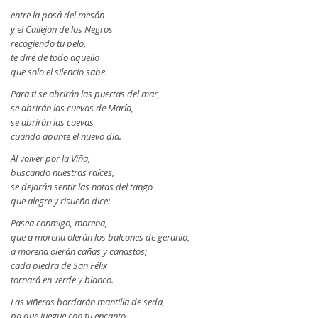
entre la posá del mesón
y el Callejón de los Negros
recogiendo tu pelo,
te diré de todo aquello
que solo el silencio sabe.
Para ti se abrirán las puertas del mar,
se abrirán las cuevas de María,
se abrirán las cuevas
cuando apunte el nuevo día.
Al volver por la Viña,
buscando nuestras raíces,
se dejarán sentir las notas del tango
que alegre y risueño dice:
Pasea conmigo, morena,
que a morena olerán los balcones de geranio,
a morena olerán cañas y canastos;
cada piedra de San Félix
tornará en verde y blanco.
Las viñeras bordarán mantilla de seda,
pa que juegue con tu encanto.