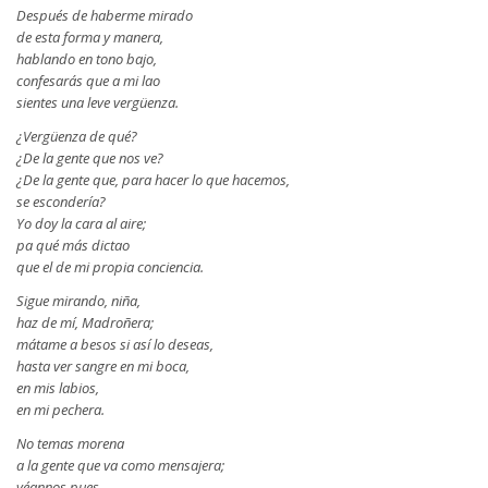
Después de haberme mirado
de esta forma y manera,
hablando en tono bajo,
confesarás que a mi lao
sientes una leve vergüenza.
¿Vergüenza de qué?
¿De la gente que nos ve?
¿De la gente que, para hacer lo que hacemos,
se escondería?
Yo doy la cara al aire;
pa qué más dictao
que el de mi propia conciencia.
Sigue mirando, niña,
haz de mí, Madroñera;
mátame a besos si así lo deseas,
hasta ver sangre en mi boca,
en mis labios,
en mi pechera.
No temas morena
a la gente que va como mensajera;
véannos pues,