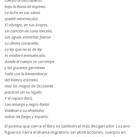
cuerpo al descubierto
bajo la lluvia de espinas.
La leche en sus senos
quedó adormecida.
El vástago, en sus brazos,
sin canción de cuna mecida.
Las aguas estrechas fueron
su última compañía.
La ley que no es de ley
es madera enmudecida,
donde el cuerpo se corrompe
y los gusanos germinan.
Soñó con la benevolencia
del blanco estirado;
mas los magos de Occidente
pasaron sin su regalo.
Y el cayuco lloró,
con amargo y negro llanto.
Volaban a su alrededor
nubes de fango y esparto.
El poema que cierra el libro es también el más desgarrador. Lozano
Figueroa narra el drama migratorio sin abstracciones: cuerpos en