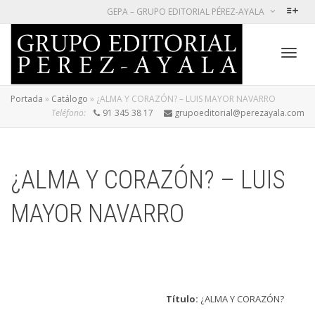
GEPA – GRUPO EDITORIAL PÉREZ-AYALA
Cambi
Portada
»
Catálogo
»
¿ALMA Y CORAZÓN? – LUIS MAYOR NAVARRO
Teléfono:
91 345 38 17
grupoeditorial@perezayala.com
naveg
¿ALMA Y CORAZÓN? – LUIS
MAYOR NAVARRO
Título:
¿ALMA Y CORAZÓN?