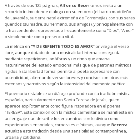
A través de sus 125 páginas,
Alfonso Becerra
nos invita a un
recorrido íntimo donde dialoga con su entorno (el barrio madrileño
de Lavapiés, su tierra natal extremeña de Torremejía), con sus seres
queridos (su madre, su hermano, sus amigos), y principalmente con
lo trascendente, representado frecuentemente como “Dios”, “Amor”
o simplemente como presencia vital.
La métrica en
“Y DE REPENTE TODO ES AMOR”
privilegia el verso
libre, aunque dotado de una musicalidad interna conseguida
mediante repeticiones, anáforas y un ritmo que emana
naturalmente del estado emocional más que de patrones métricos
rígidos. Esta libertad formal permite al poeta expresarse con
autenticidad, alternando versos breves y concisos con otros más
extensos y narrativos según la intensidad del momento poético.
El poemario establece un diálogo profundo con la tradición mística
española, particularmente con Santa Teresa de Jesús, quien
aparece explícitamente como figura inspiradora en el poema
“TERESA”. Esta conexión con la mística carmelitana se manifiesta en
un lenguaje que describe los encuentros con lo divino como
experiencias sensoriales, corporales e íntimas, aunque
Becerra
actualiza esta tradición desde una sensibilidad contemporánea,
urbana y cotidiana.