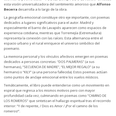
esta visión universalizadora del sentimiento amoroso que
Alfonso
Becerra
desarrolla a lo largo de la obra.
La geografía emocional constituye otro eje importante, con poemas
dedicados a lugares significativos para el autor. Madrid y
especialmente el barrio de Lavapiés aparecen como espacios de
experiencia cotidiana, mientras que Torremejía (Extremadura)
representa la conexión con las raíces. Esta alternancia entre el
espacio urbano y el rural enriquece el universo simbólico del
poemario.
La memoria personal y los vínculos afectivos emergen en poemas
dedicados a personas concretas: “DOS PALMERAS” (a sus
hermanas), “SECUENCIA DE MADRE”, “EL MEJOR REGALO” (a su
hermano) o “KILY” (a una persona fallecida). Estos poemas actúan
como puntos de anclaje emocional entre los vuelos místicos.
Temáticamente, el libro puede entenderse como un movimiento en
espiral que regresa a los mismos motivos pero con mayor
profundidad cada vez, culminando en poemas como “CAMINO DE
LOS ROMEROS” que sintetizan el hallazgo espiritual tras el recorrido
interior: “Y de repente, / Dios es Amor / ¡Por el camino de los
romeros!”.