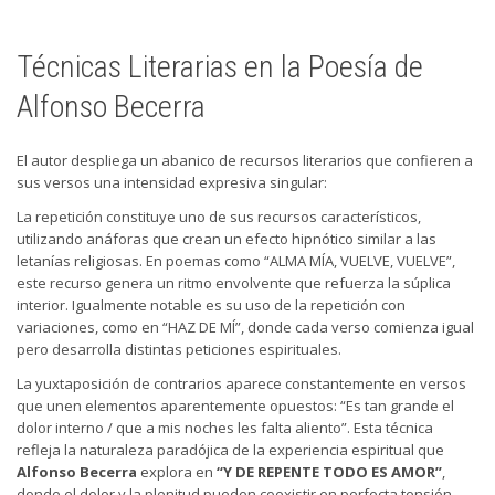
Técnicas Literarias en la Poesía de
Alfonso Becerra
El autor despliega un abanico de recursos literarios que confieren a
sus versos una intensidad expresiva singular:
La repetición constituye uno de sus recursos característicos,
utilizando anáforas que crean un efecto hipnótico similar a las
letanías religiosas. En poemas como “ALMA MÍA, VUELVE, VUELVE”,
este recurso genera un ritmo envolvente que refuerza la súplica
interior. Igualmente notable es su uso de la repetición con
variaciones, como en “HAZ DE MÍ”, donde cada verso comienza igual
pero desarrolla distintas peticiones espirituales.
La yuxtaposición de contrarios aparece constantemente en versos
que unen elementos aparentemente opuestos: “Es tan grande el
dolor interno / que a mis noches les falta aliento”. Esta técnica
refleja la naturaleza paradójica de la experiencia espiritual que
Alfonso Becerra
explora en
“Y DE REPENTE TODO ES AMOR”
,
donde el dolor y la plenitud pueden coexistir en perfecta tensión