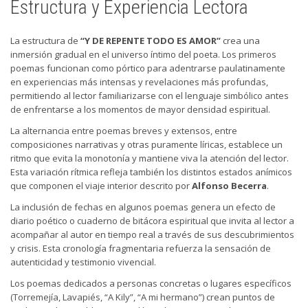
Estructura y Experiencia Lectora
La estructura de
“Y DE REPENTE TODO ES AMOR”
crea una
inmersión gradual en el universo íntimo del poeta. Los primeros
poemas funcionan como pórtico para adentrarse paulatinamente
en experiencias más intensas y revelaciones más profundas,
permitiendo al lector familiarizarse con el lenguaje simbólico antes
de enfrentarse a los momentos de mayor densidad espiritual.
La alternancia entre poemas breves y extensos, entre
composiciones narrativas y otras puramente líricas, establece un
ritmo que evita la monotonía y mantiene viva la atención del lector.
Esta variación rítmica refleja también los distintos estados anímicos
que componen el viaje interior descrito por
Alfonso Becerra
.
La inclusión de fechas en algunos poemas genera un efecto de
diario poético o cuaderno de bitácora espiritual que invita al lector a
acompañar al autor en tiempo real a través de sus descubrimientos
y crisis. Esta cronología fragmentaria refuerza la sensación de
autenticidad y testimonio vivencial.
Los poemas dedicados a personas concretas o lugares específicos
(Torremejía, Lavapiés, “A Kily”, “A mi hermano”) crean puntos de