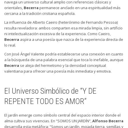
navega un universo cultural amplio con referencias clásicas y
orientales,
Becerra
permanece anclado en una espiritualidad más
cercana a la tradición cristiana española.
La influencia de Alberto Caeiro (heterónimo de Fernando Pessoa)
resulta reveladora: ambos comparten esa mirada limpia, sin artificio
ni intelectualización excesiva de la experiencia. Como Caeiro,
Becerra
aspira a una poesía que nazca de la experiencia directa de
lo real.
Con José Ángel Valente podría establecerse una conexión en cuanto
a la búsqueda de una palabra esencial que toca lo inefable, aunque
Becerra
se aleja del hermetismo y la densidad conceptual
valentiana para ofrecer una poesía más inmediata y emotiva.
El Universo Simbólico de “Y DE
REPENTE TODO ES AMOR”
El jardín emerge como símbolo central del espacio interior donde el
alma cultiva sus vivencias. En “SOMOS UN JARDÍN”,
Alfonso Becerra
desarrolla esta metáfora: “Somos un jardín, mojada tierra, semillas y