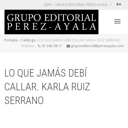
GEPA – GRUPO EDITORIAL PÉREZ-AYALA
Cambi
Portada
»
Catálogo
»
LO QUE JAMÁS DEBÍ CALLAR. KARLA RUIZ SERRANO
Teléfono:
91 345 38 17
grupoeditorial@perezayala.com
naveg
LO QUE JAMÁS DEBÍ
CALLAR. KARLA RUIZ
SERRANO