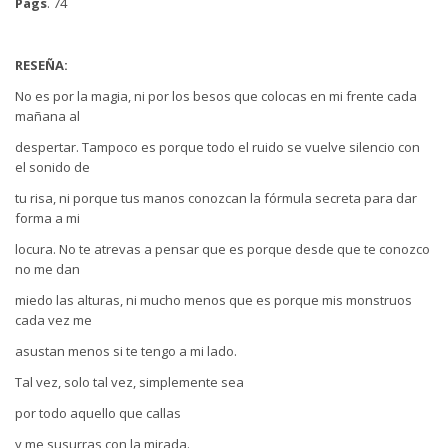
Pags
. 74
RESEÑA:
No es por la magia, ni por los besos que colocas en mi frente cada
mañana al
despertar. Tampoco es porque todo el ruido se vuelve silencio con
el sonido de
tu risa, ni porque tus manos conozcan la fórmula secreta para dar
forma a mi
locura. No te atrevas a pensar que es porque desde que te conozco
no me dan
miedo las alturas, ni mucho menos que es porque mis monstruos
cada vez me
asustan menos si te tengo a mi lado.
Tal vez, solo tal vez, simplemente sea
por todo aquello que callas
y me susurras con la mirada.