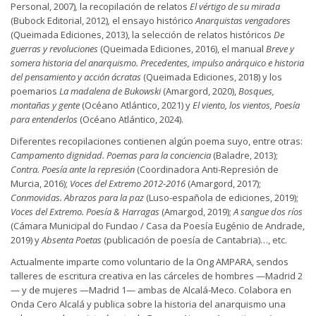
Personal, 2007)
,
la recopilación de relatos
El vértigo de su mirada
(Bubock Editorial, 2012)
,
el ensayo histórico
Anarquistas vengadores
(Queimada Ediciones, 2013), la selección de relatos históricos
De
guerras y revoluciones
(Queimada Ediciones, 2016), el manual
B
reve y
somera historia del anarquismo. Precedentes, impulso anárquico e historia
del pensamiento y acción ácratas
(Queimada Ediciones, 2018) y los
poemarios
La madalena de Bukowski
(Amargord, 2020),
Bosques,
montañas y gente
(Océano Atlántico, 2021) y
El viento, los vientos, Poesía
para entenderlos
(Océano Atlántico, 2024).
Diferentes recopilaciones contienen algún poema suyo, entre otras:
Campamento dignidad. Poemas para la conciencia
(Baladre, 2013);
Contra. Poesía ante la represión
(Coordinadora Anti-Represión de
Murcia, 2016);
Voces del Extremo 2012-2016
(Amargord, 2017);
Conmovidas. Abrazos para la paz
(Luso-española de ediciones, 2019);
Voces del Extremo. Poesía & Harragas
(Amargod, 2019);
A sangue dos ríos
(Cámara Municipal do Fundao / Casa da Poesía Eugénio de Andrade,
2019) y
Absenta Poetas
(publicación de poesía de Cantabria)…, etc.
Actualmente imparte como voluntario de la Ong AMPARA, sendos
talleres de escritura creativa en las cárceles de hombres —Madrid 2
— y de mujeres —Madrid 1— ambas de Alcalá-Meco. Colabora en
Onda Cero Alcalá y publica sobre la historia del anarquismo una