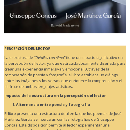
PERCEPCIÓN DEL LECTOR
La estructura de
“Detalles con Alma”
tiene un impacto significativo en
la percepción del lector, ya que está cuidadosamente diseñada para
crear una experiencia inmersiva y emocional. A través de la
combinación de poesía y fotografía, el libro establece un diálogo
entre las imágenes y los versos que enriquece la comprensión y el
disfrute de ambos lenguajes artísticos.
Impacto de la estructura en la percepción del lector
Alternancia entre poesía y fotografía
El libro presenta una estructura dual en la que los poemas de José
Martínez García se intercalan con las fotografías de Giuseppe
Concas. Esta disposición permite al lector experimentar una