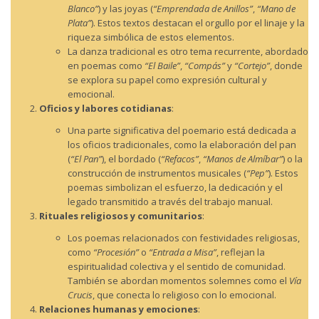
Blanco”
) y las joyas (
“Emprendada de Anillos”
,
“Mano de
Plata”
). Estos textos destacan el orgullo por el linaje y la
riqueza simbólica de estos elementos.
La danza tradicional es otro tema recurrente, abordado
en poemas como
“El Baile”
,
“Compás”
y
“Cortejo”
, donde
se explora su papel como expresión cultural y
emocional.
Oficios y labores cotidianas
:
Una parte significativa del poemario está dedicada a
los oficios tradicionales, como la elaboración del pan
(
“El Pan”
), el bordado (
“Refacos”
,
“Manos de Almíbar”
) o la
construcción de instrumentos musicales (
“Pep”
). Estos
poemas simbolizan el esfuerzo, la dedicación y el
legado transmitido a través del trabajo manual.
Rituales religiosos y comunitarios
:
Los poemas relacionados con festividades religiosas,
como
“Procesión”
o
“Entrada a Misa”
, reflejan la
espiritualidad colectiva y el sentido de comunidad.
También se abordan momentos solemnes como el
Vía
Crucis
, que conecta lo religioso con lo emocional.
Relaciones humanas y emociones
: