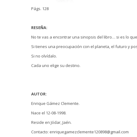
Págs. 128
RESEÑA:
No te vas a encontrar una sinopsis del libro… si es lo q
Si tienes una preocupación con el planeta, el futuro y p
Si no olvídalo.
Cada uno elige su destino.
AUTOR:
Enrique Gámez Clemente.
Nace el 12-08-1998.
Reside en Jódar, Jaén.
Contacto: enriquegamezclemente120898@gmail.com