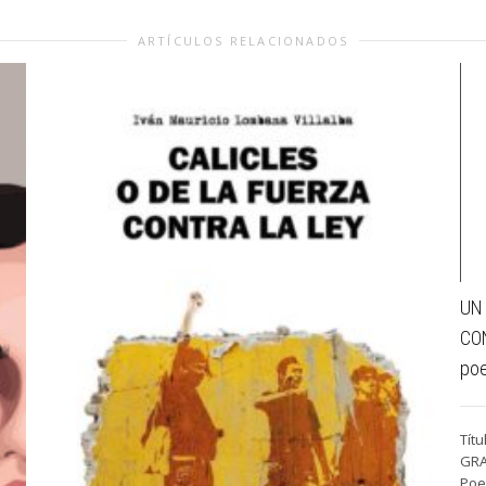
ARTÍCULOS RELACIONADOS
UN
CON
poe
Tít
GRA
Poe