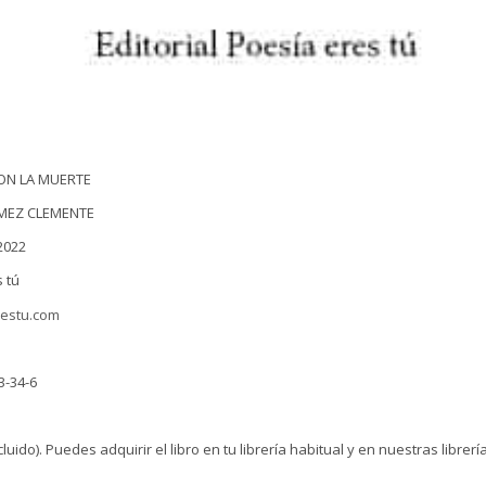
ON LA MUERTE
MEZ CLEMENTE
2022
s tú
restu.com
3-34-6
cluido). Puedes adquirir el libro en tu librería habitual y en nuestras librerí