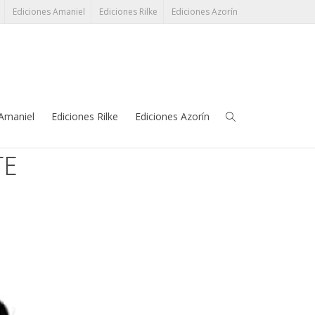
Ediciones Amaniel
Ediciones Rilke
Ediciones Azorín
léfono:
91 345 38 17
grupoeditorial@perezayala.com
 Amaniel
Ediciones Rilke
Ediciones Azorín
TE