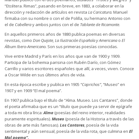
“Etcétera. Rimas”, pasando en breve, en 1883, a colaborar en la
dirección y redacción de artículos en revista
La Caricatura.
Manuel
firmaba con su nombre o con el de Polilla, su hermano Antonio con
el de
Cabellera
y ambos juntos con el de
Tablante de Ricamonte
.
En aquellos primeros años de 1880 publica poemas en diversas
revistas, como
Don Quijote, La Ilustración Española y Americana
o
El
Álbum Ibero-Americano.
Son sus primeras poesías conocidas.
Vive entre Madrid y París en los años que van de 1900 y 1909.
Participa de la bohemia parisina con Rubén Darío, con Gómez
Carrillo y varios escritores españoles que allí, a veces, viven. Conoce
a Oscar Wilde en sus últimos años de vida.
En esta época escribe y publica en 1905
“Caprichos”
, “Museo” en
1907 y en 1909 “El mal poema”.
En 1907 publica bajo el título de “Alma. Museo. Los Cantares”, donde
el poeta afirmaba que es un “título que puede ya servir de epígrafe
a toda mi obra lírica:
Alma
(poesías del reino interior, realidades
puramente espirituales).
Museo
(poesía de la Historia a través de las
obras de arte más famosas).
Los Cantares
, poesía de la vida
sentimental y aún sensual, poesía de la vida rota, que culmina en
El
Mal poema”.