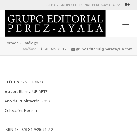
GEPA – GRUPO EDITORIAL PÉREZ-AYALA
Cambi
Portada
»
Catálogo
Teléfono:
91 345 38 17
grupoeditorial@perezayala.com
naveg
Título:
SINE HOMO
Autor:
Blanca URIARTE
Año de Publicación: 2013
Colección: Poesía
ISBN-13: 978-84-939691-7-2